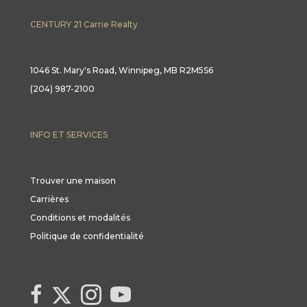
CENTURY 21 Carrie Realty
1046 St. Mary's Road, Winnipeg, MB R2M5S6
(204) 987-2100
INFO ET SERVICES
Trouver une maison
Carrières
Conditions et modalités
Politique de confidentialité
Link to Century 21 Canada's Twitter page
link to Century 21 Canada's facebook page
Link to Century 21 Canada's Instagram page
link to Century 21 Canada's YouTube page