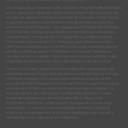
Les marques de commerce MLS®, Multiple Listing Service® et les logos
qui s’y rapportent désignent les services professionnels fournis par des
courtiers et agents immobiliers membres de
l’ACI
pour traiter l’achat,
la vente et la location à bail de biens immobiliers dans le cadre d’un
système de vente coopératif. Les marques de commerce REALTOR®,
REALTORS® et le logo REALTOR® sont contrôlés par
l’Association
canadienne de l’immeuble (ACI)
et désignent les professionnels de
l’immobilier membres de l’ACI. Utilisation sous licence. Le contenu
relatif aux inscriptions fourni par REALTOR.ca est utilisé sous licence
par des courtiers et agents immobiliers membres de
l’Association
canadienne de l’immeuble
. Cette promotion ne vise à solliciter ni des
propriétés actuellement inscrites ni des acheteurs liés par contrat.
Century 21 Canada, société en commandite, offre actuellement des
possibilités de franchisage dans certains marchés de choix au Canada.
Le présent message n’est transmis qu’à titre informatif et ne doit
aucunement être interprété comme une invitation à quiconque serait
actuellement affilié à une autre société de courtage immobilier. Ce
courriel contient de l’information confidentielle destinée à l’usage
exclusif de la personne ou de l’entité identifiée ci-dessus. Il est
strictement interdit de l’utiliser ou d’en divulguer le contenu sans
autorisation. Si vous avez reçu ce message par erreur, veuillez le
supprimer immédiatement et en aviser l’expéditeur par courriel, à
l’adresse figurant ci-dessus ou par téléphone.